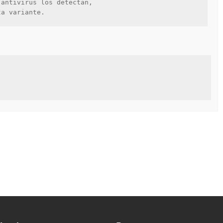
antivirus los detectan, 

ta variante.